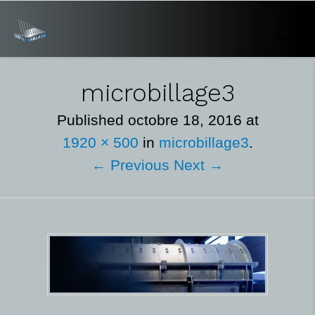
microbillage3
Published
octobre 18, 2016
at
1920 × 500
in
microbillage3
.
← Previous
Next →